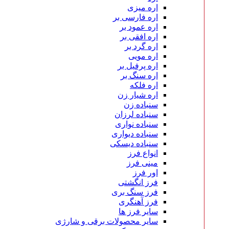
اره میزی
اره فارسی بر
اره عمود بر
اره افقی بر
اره گرد بر
اره مویی
اره پرفیل بر
اره سنگ بر
اره فلکه
اره شیار زن
سنباده زن
سنباده لرزان
سنباده نواری
سنباده دیواری
سنباده دیسکی
انواع فرز
مینی فرز
اور فرز
فرز انگشتی
فرز سنگ بری
فرز آهنگری
سایر فرز ها
سایر محصولات برقی و شارژی