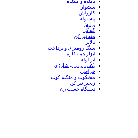
دمنده و مکنده
سشوار
کارواش
پیستوله
پولیش
گندگی
مته تیز کن
بالابر
سنگ رومیزی و پرداخت
ابزار همه کاره
اتو لوله
بکس برقی و شارژی
خراطی
میخکوب و منگنه کوب
زنجیر تیز کن
دستگاه چسب زن