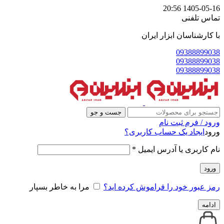
1405-05-16 20:56
تماس تلفنی
با کارشناسان ابزار ایران
09388899038
09388899038
09388899038
جست و جو
ورود / فرم ثبت نام
ورود
ایجاد یک حساب کاربری؟
نام کاربری یا آدرس ایمیل
*
ورود
رمز عبور خود را فراموش کرده اید؟
مرا به خاطر بسپار
ادامه