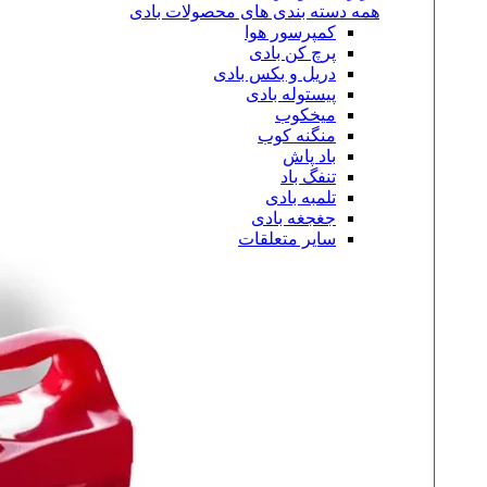
همه دسته بندی های محصولات بادی
کمپرسور هوا
پرچ کن بادی
دریل و بکس بادی
پیستوله بادی
میخکوب
منگنه کوب
باد پاش
تنفگ باد
تلمبه بادی
جغجغه بادی
سایر متعلقات