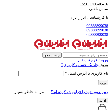
1405-05-16 15:31
تماس تلفنی
با کارشناسان ابزار ایران
09388899038
09388899038
09388899038
جست و جو
ورود / فرم ثبت نام
ورود
ایجاد یک حساب کاربری؟
نام کاربری یا آدرس ایمیل
*
ورود
رمز عبور خود را فراموش کرده اید؟
مرا به خاطر بسپار
ادامه