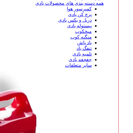
همه دسته بندی های محصولات بادی
کمپرسور هوا
پرچ کن بادی
دریل و بکس بادی
پیستوله بادی
میخکوب
منگنه کوب
باد پاش
تنفگ باد
تلمبه بادی
جغجغه بادی
سایر متعلقات