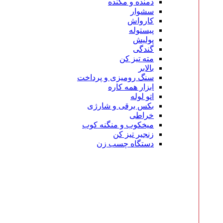
دمنده و مکنده
سشوار
کارواش
پیستوله
پولیش
گندگی
مته تیز کن
بالابر
سنگ رومیزی و پرداخت
ابزار همه کاره
اتو لوله
بکس برقی و شارژی
خراطی
میخکوب و منگنه کوب
زنجیر تیز کن
دستگاه چسب زن