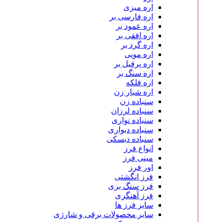
اره میزی
اره فارسی بر
اره عمود بر
اره افقی بر
اره گرد بر
اره مویی
اره پرفیل بر
اره سنگ بر
اره فلکه
اره شیار زن
سنباده زن
سنباده لرزان
سنباده نواری
سنباده دیواری
سنباده دیسکی
انواع فرز
مینی فرز
اور فرز
فرز انگشتی
فرز سنگ بری
فرز آهنگری
سایر فرز ها
سایر محصولات برقی و شارژی