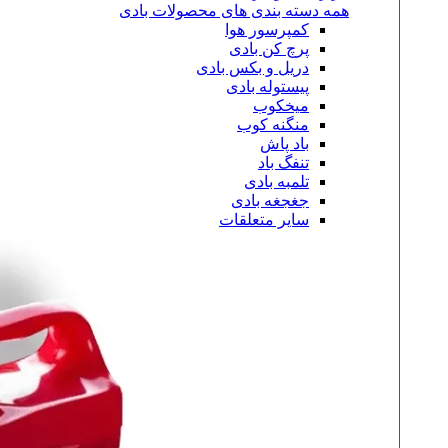
همه دسته بندی های محصولات بادی
کمپرسور هوا
پرچ کن بادی
دریل و بکس بادی
پیستوله بادی
میخکوب
منگنه کوب
باد پاش
تنفگ باد
تلمبه بادی
جغجغه بادی
سایر متعلقات