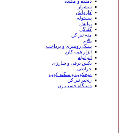
دمنده و مکنده
سشوار
کارواش
پیستوله
پولیش
گندگی
مته تیز کن
بالابر
سنگ رومیزی و پرداخت
ابزار همه کاره
اتو لوله
بکس برقی و شارژی
خراطی
میخکوب و منگنه کوب
زنجیر تیز کن
دستگاه چسب زن