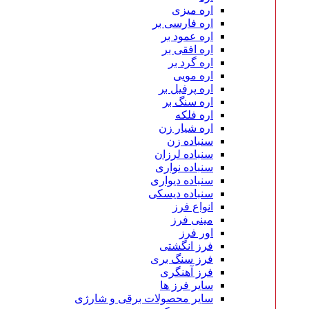
اره میزی
اره فارسی بر
اره عمود بر
اره افقی بر
اره گرد بر
اره مویی
اره پرفیل بر
اره سنگ بر
اره فلکه
اره شیار زن
سنباده زن
سنباده لرزان
سنباده نواری
سنباده دیواری
سنباده دیسکی
انواع فرز
مینی فرز
اور فرز
فرز انگشتی
فرز سنگ بری
فرز آهنگری
سایر فرز ها
سایر محصولات برقی و شارژی