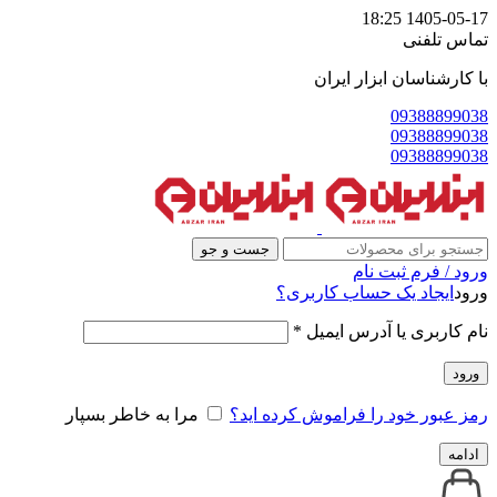
1405-05-17 18:25
تماس تلفنی
با کارشناسان ابزار ایران
09388899038
09388899038
09388899038
جست و جو
ورود / فرم ثبت نام
ورود
ایجاد یک حساب کاربری؟
نام کاربری یا آدرس ایمیل
*
ورود
رمز عبور خود را فراموش کرده اید؟
مرا به خاطر بسپار
ادامه